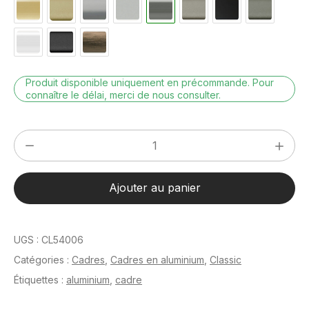
Produit disponible uniquement en précommande. Pour
connaître le délai, merci de nous consulter.
quantité
de
Classic
Ajouter au panier
Gris
contrasté
42
UGS :
CL54006
x
Catégories :
Cadres
,
Cadres en aluminium
,
Classic
59,4
Étiquettes :
aluminium
,
cadre
cm