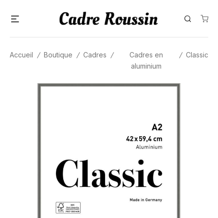
Skip
Menu
Search
to
content
Accueil
/
Boutique
/
Cadres
/
Cadres en
/
Classic
aluminium