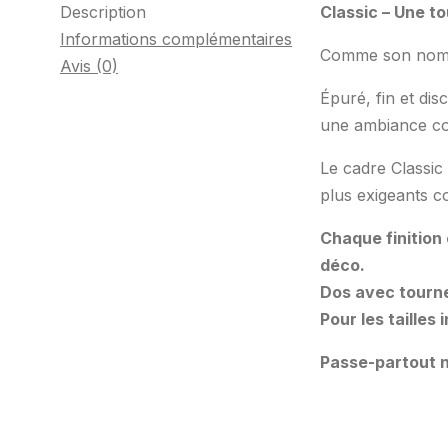
Description
Classic – Une t
Informations complémentaires
Comme son nom l’
Avis (0)
Épuré, fin et dis
une ambiance co
Le cadre Classic 
plus exigeants c
Chaque finition
déco.
Dos avec tourne
Pour les tailles
Passe-partout n