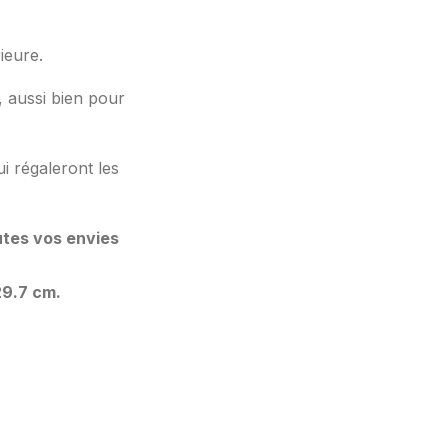
ieure.
, aussi bien pour
ui régaleront les
utes vos envies
29.7 cm.