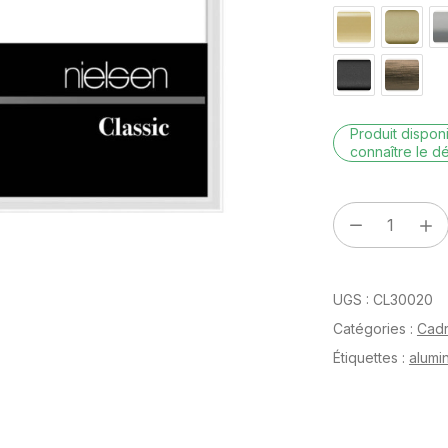
Produit dispo
connaître le dé
quantité
de
Classic
UGS :
CL30020
Blanc
brillant
Catégories :
Cad
24
Étiquettes :
alumi
x
30
cm