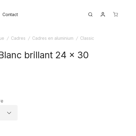
Mon compte
ggle
Search
Contact
nu
ue
/
Cadres
/
Cadres en aluminium
/
Classic
Blanc brillant 24 x 30
re