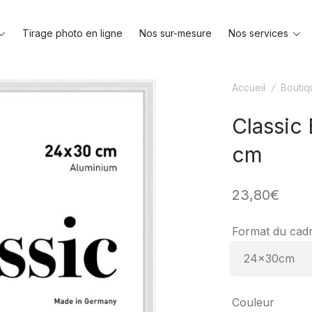
Toggle
To
Tirage photo en ligne
Nos sur-mesure
Nos services
menu
me
Accueil
/
Boutiq
Classic 
cm
23,80
€
Format du cad
Couleur