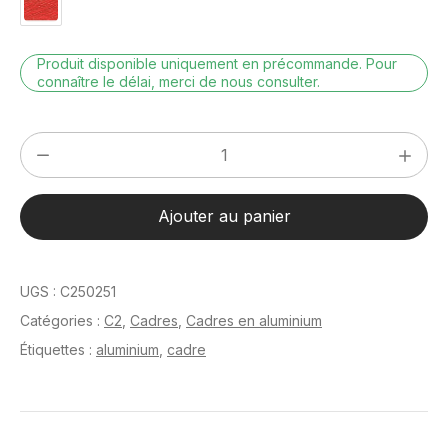
Produit disponible uniquement en précommande. Pour
connaître le délai, merci de nous consulter.
quantité
de
C2
Ajouter au panier
Gris
mat
brossé
UGS :
C250251
40
Catégories :
C2
,
Cadres
,
Cadres en aluminium
x
Étiquettes :
aluminium
,
cadre
50
cm