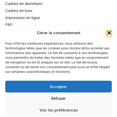
Cadres en aluminium
Cadres en bois
Impression en ligne
FAQ
Gérer le consentement
Informations utiles
Pour offrir les meilleures expériences, nous utilisons des
technologies telles que les cookies pour stocker et/ou accéder aux
Conditions générales de vente
informations des appareils. Le fait de consentir à ces technologies
Mentions légales
nous permettra de traiter des données telles que le comportement
de navigation ou les ID uniques sur ce site. Le fait de ne pas
Politique de cookies
consentir ou de retirer son consentement peut avoir un effet négatif
Politique de confidentialité
sur certaines caractéristiques et fonctions.
Accepter
Refuser
Partenaires
© 2025 Cadre Roussin. Tous droits réservés. Création de
Voir les préférences
metastrategie.