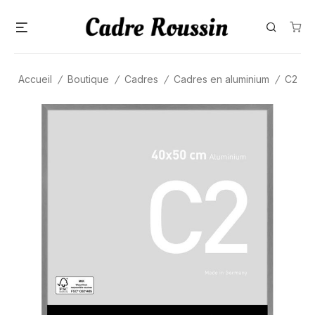
Skip
Menu
Search
to
content
Accueil
/
Boutique
/
Cadres
/
Cadres en aluminium
/
C2