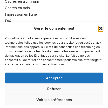
Cadres en aluminium
Cadres en bois
Impression en ligne
FAQ
Gérer le consentement
Informations utiles
Pour offrir les meilleures expériences, nous utilisons des
technologies telles que les cookies pour stocker et/ou accéder aux
Conditions générales de vente
informations des appareils. Le fait de consentir à ces technologies
Mentions légales
nous permettra de traiter des données telles que le comportement
de navigation ou les ID uniques sur ce site. Le fait de ne pas
Politique de cookies
consentir ou de retirer son consentement peut avoir un effet négatif
Politique de confidentialité
sur certaines caractéristiques et fonctions.
Accepter
Refuser
Partenaires
© 2025 Cadre Roussin. Tous droits réservés. Création de
Voir les préférences
metastrategie.