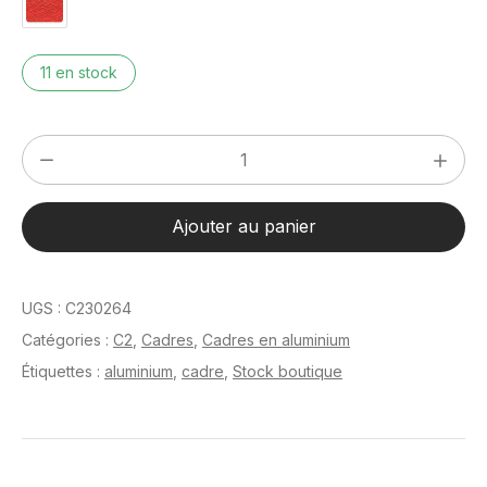
11 en stock
quantité
de
C2
Ajouter au panier
Argent
mat
brossé
UGS :
C230264
24
Catégories :
C2
,
Cadres
,
Cadres en aluminium
x
Étiquettes :
aluminium
,
cadre
,
Stock boutique
30
cm