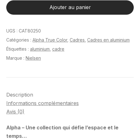
Alpha
Ajouter au panier
True
Color
Noir
UGS :
CAT80250
anodisé
Catégories :
Alpha True Color
,
Cadres
,
Cadres en aluminium
60
Étiquettes :
aluminium
,
cadre
x
Marque :
Nielsen
80
cm
Description
Informations complémentaires
Avis (0)
Alpha – Une collection qui défie l’espace et le
temps…