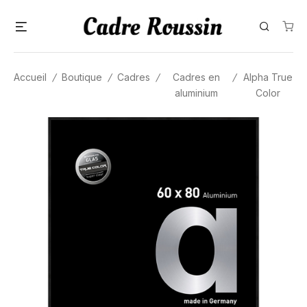
Skip
Menu
Search
to
content
Accueil
/
Boutique
/
Cadres
/
Cadres en
/
Alpha True
aluminium
Color