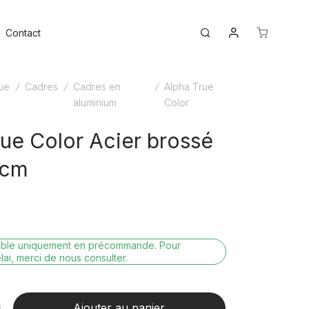
Mon compte
ggle
Search
Contact
nu
ue
/
Cadres
/
Cadres en
/
Alpha True
aluminium
Color
rue Color Acier brossé
 cm
nible uniquement en précommande. Pour
lai, merci de nous consulter.
Ajouter au panier