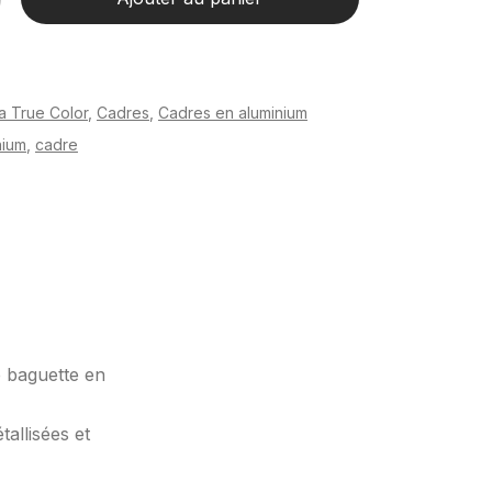
a True Color
,
Cadres
,
Cadres en aluminium
nium
,
cadre
e baguette en
allisées et