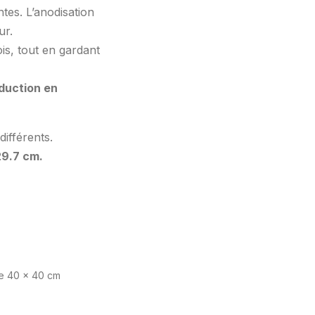
ntes. L’anodisation
ur.
is, tout en gardant
duction en
différents.
29.7 cm.
te 40 x 40 cm