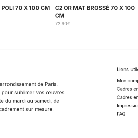
POLI 70 X 100 CM
C2 OR MAT BROSSÉ 70 X 100
CM
72,90
€
Liens util
Mon com
 arrondissement de Paris,
Cadres en
s pour sublimer vos œuvres
Cadres en
ite du mardi au samedi, de
Impressio
ncadrement sur mesure.
FAQ