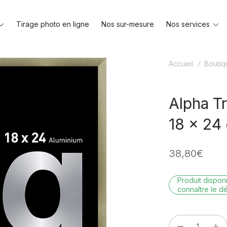
Toggle
To
Tirage photo en ligne
Nos sur-mesure
Nos services
menu
me
Accueil
/
Boutiq
Alpha T
18 x 24
38,80
€
Produit dispo
connaître le dé
quantité