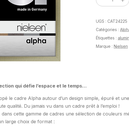
de
Alpha
UGS :
CAT24225
True
Color
Catégories :
Alph
Acier
Étiquettes :
alumi
brossé
Marque :
Nielsen
18
x
24
cm
ection qui défie l’espace et le temps…
pé le cadre Alpha autour d’un design simple, épuré et un
te qualité. Du jamais vu dans un cadre prêt à l’emploi !
dans cette gamme de cadres une sélection de couleurs mét
un large choix de format :