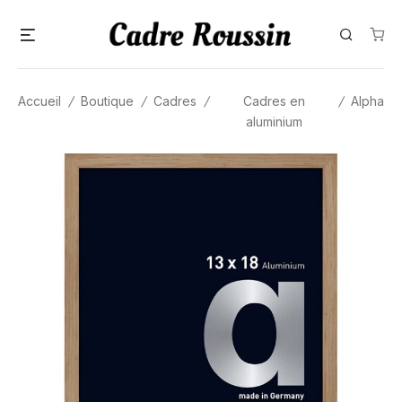
Skip
Menu
Search
to
content
Accueil
/
Boutique
/
Cadres
/
Cadres en
/
Alpha
aluminium