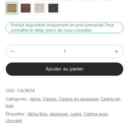
Produit disponible uniquement en précommande. Pour
connaître le délai, merci de nous consulter.
quantité
de
Alpha
Ajouter au panier
Chêne
13
x
UGS :
CAL18514
18
Catégories :
Alpha
,
Cadres
,
Cadres en aluminium
,
Cadres en
cm
bois
Étiquettes :
Alpha Bois
,
aluminium
,
cadre
,
Cadres avec
chevalet